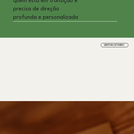
quem está em transição e
precisa de direção
profunda e personalizada
ABERTURA SETEMBRO